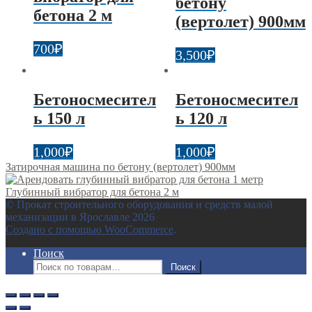
бетону
бетона 2 м
(вертолет) 900мм
700
₽
3,500
₽
Бетоносмесител
Бетоносмесител
ь 150 л
ь 120 л
1,000
₽
1,000
₽
Затирочная машина по бетону (вертолет) 900мм
Глубинный вибратор для бетона 2 м
© Прокат строительного оборудования и средств малой
механизации в Ярославле 2026
Создано с помощью WooCommerce
.
Поиск
Искать:
Поиск