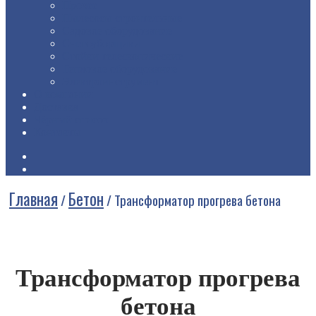
Прочее
Пылесосы строительные
Садовое оборудование
Снегоуборщики
Стойки телескопические
Тепловое оборудование
Электроинструмент
О компании
Доставка
Чёрный список
Контакты
Главная
Бетон
/
/
Трансформатор прогрева бетона
Трансформатор прогрева
бетона