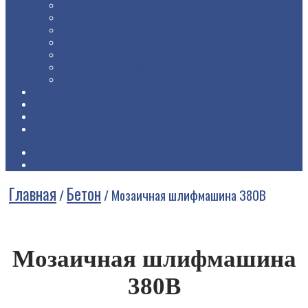
Прочее
Пылесосы строительные
Садовое оборудование
Снегоуборщики
Стойки телескопические
Тепловое оборудование
Электроинструмент
О компании
Доставка
Чёрный список
Контакты
Главная
Бетон
/
/
Мозаичная шлифмашина 380В
Мозаичная шлифмашина
380В